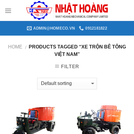
Skip
to
content
ADMIN@HOMECO.VN
0912181822
HOME
PRODUCTS TAGGED “XE TRỘN BÊ TÔNG
/
VIỆT NAM”
FILTER