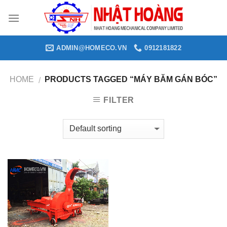
Skip
to
content
ADMIN@HOMECO.VN
0912181822
HOME
PRODUCTS TAGGED “MÁY BĂM GÁN BÓC”
/
FILTER