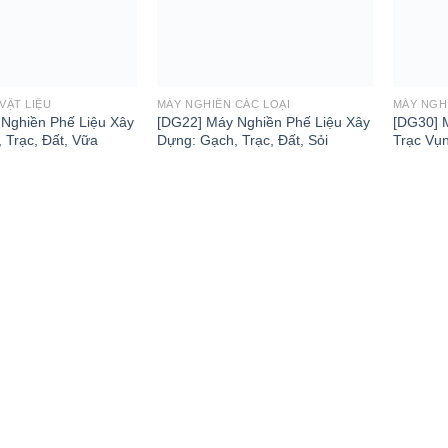
VẬT LIỆU
MÁY NGHIỀN CÁC LOẠI
MÁY NGH
Nghiền Phế Liệu Xây
[DG22] Máy Nghiền Phế Liệu Xây
[DG30] 
 Trạc, Đất, Vữa
Dựng: Gạch, Trạc, Đất, Sỏi
Trạc Vụ