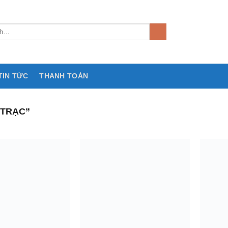
TIN TỨC
THANH TOÁN
 TRẠC”