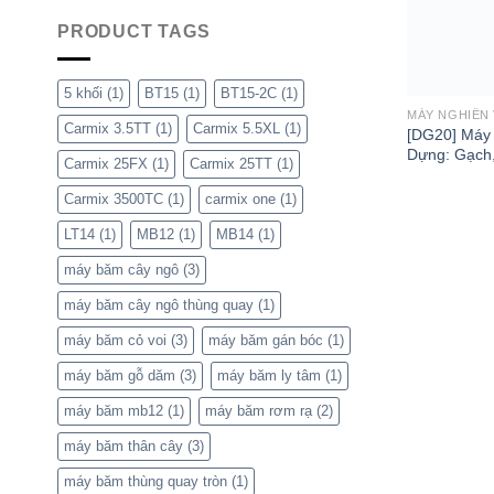
PRODUCT TAGS
5 khối
(1)
BT15
(1)
BT15-2C
(1)
MÁY NGHIỀN 
Carmix 3.5TT
(1)
Carmix 5.5XL
(1)
[DG20] Máy 
Dựng: Gạch,
Carmix 25FX
(1)
Carmix 25TT
(1)
Carmix 3500TC
(1)
carmix one
(1)
LT14
(1)
MB12
(1)
MB14
(1)
máy băm cây ngô
(3)
máy băm cây ngô thùng quay
(1)
máy băm cỏ voi
(3)
máy băm gán bóc
(1)
máy băm gỗ dăm
(3)
máy băm ly tâm
(1)
máy băm mb12
(1)
máy băm rơm rạ
(2)
máy băm thân cây
(3)
máy băm thùng quay tròn
(1)