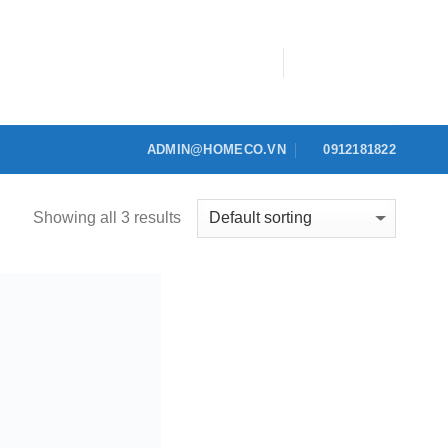
ADMIN@HOMECO.VN
0912181822
Showing all 3 results