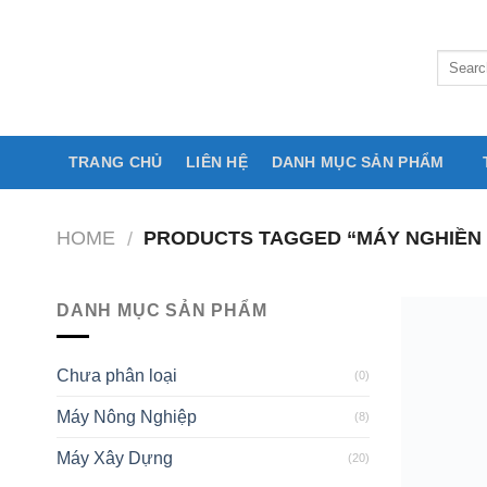
Skip
to
content
TRANG CHỦ
LIÊN HỆ
DANH MỤC SẢN PHẨM
HOME
PRODUCTS TAGGED “MÁY NGHIỀN
/
DANH MỤC SẢN PHẨM
Chưa phân loại
(0)
Máy Nông Nghiệp
(8)
Máy Xây Dựng
(20)